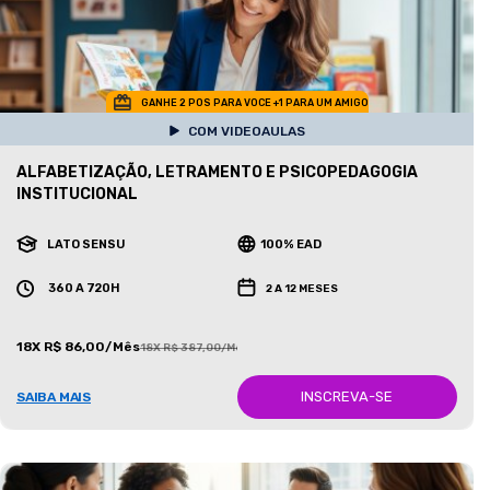
GANHE 2 POS PARA VOCE +1 PARA UM AMIGO
COM VIDEOAULAS
ALFABETIZAÇÃO, LETRAMENTO E PSICOPEDAGOGIA
INSTITUCIONAL
LATO SENSU
100% EAD
360 A 720H
2 A 12 MESES
18X R$ 86,00/Mês
18X R$ 387,00/Mês
INSCREVA-SE
SAIBA MAIS