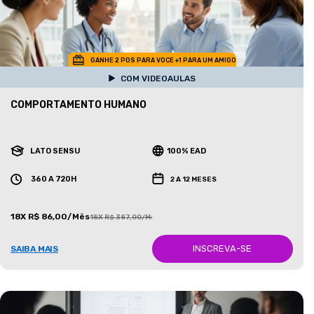
GANHE 2 POS PARA VOCE +1 PARA UM AMIGO
COM VIDEOAULAS
COMPORTAMENTO HUMANO
LATO SENSU
100% EAD
360 A 720H
2 A 12 MESES
18X R$ 86,00/Mês
18X R$ 387,00/Mês
INSCREVA-SE
SAIBA MAIS