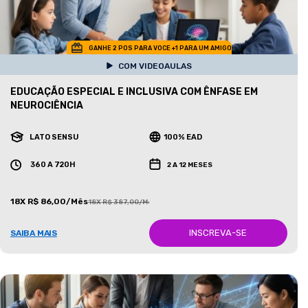
GANHE 2 POS PARA VOCE +1 PARA UM AMIGO
COM VIDEOAULAS
EDUCAÇÃO ESPECIAL E INCLUSIVA COM ÊNFASE EM
NEUROCIÊNCIA
LATO SENSU
100% EAD
360 A 720H
2 A 12 MESES
18X R$ 86,00/Mês
18X R$ 387,00/Mês
INSCREVA-SE
SAIBA MAIS