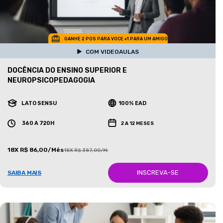
GANHE 2 POS PARA VOCE +1 PARA UM AMIGO
COM VIDEOAULAS
DOCÊNCIA DO ENSINO SUPERIOR E
NEUROPSICOPEDAGOGIA
LATO SENSU
100% EAD
360 A 720H
2 A 12 MESES
18X R$ 86,00/Mês
18X R$ 387,00/Mês
INSCREVA-SE
SAIBA MAIS