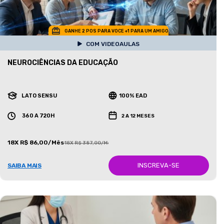
GANHE 2 POS PARA VOCE +1 PARA UM AMIGO
COM VIDEOAULAS
NEUROCIÊNCIAS DA EDUCAÇÃO
LATO SENSU
100% EAD
360 A 720H
2 A 12 MESES
18X R$ 86,00/Mês
18X R$ 387,00/Mês
INSCREVA-SE
SAIBA MAIS