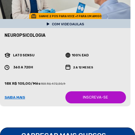
GANHE 2 POS PARA VOCE +1 PARA UM AMIGO
COM VIDEOAULAS
NEUROPSICOLOGIA
LATO SENSU
100% EAD
360 A 720H
2 A 12 MESES
18X R$ 105,00/Mês
18X R$ 472,50/Mês
INSCREVA-SE
SAIBA MAIS