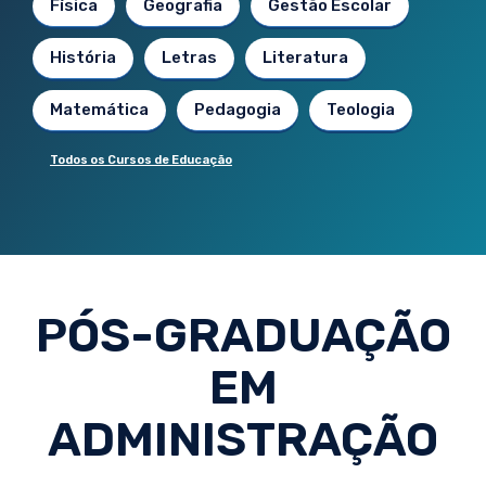
Física
Geografia
Gestão Escolar
História
Letras
Literatura
Matemática
Pedagogia
Teologia
Todos os Cursos de Educação
PÓS-GRADUAÇÃO
EM
ADMINISTRAÇÃO