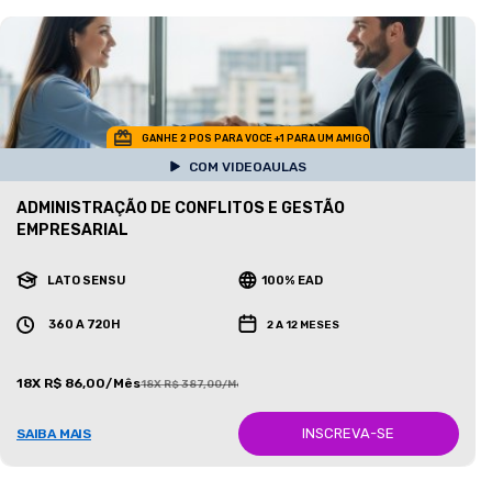
GANHE 2 POS PARA VOCE +1 PARA UM AMIGO
COM VIDEOAULAS
ADMINISTRAÇÃO DE CONFLITOS E GESTÃO
EMPRESARIAL
LATO SENSU
100% EAD
360 A 720H
2 A 12 MESES
18X R$ 86,00/Mês
18X R$ 387,00/Mês
INSCREVA-SE
SAIBA MAIS