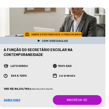
GANHE 2 POS PARA VOCE +1 PARA UM AMIGO
COM VIDEOAULAS
A FUNÇÃO DO SECRETÁRIO ESCOLAR NA
CONTEMPORANEIDADE
LATO SENSU
100% EAD
360 A 720H
2 A 12 MESES
18X R$ 86,00/Mês
18X R$ 387,00/Mês
INSCREVA-SE
SAIBA MAIS