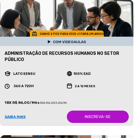
GANHE 2 POS PARA VOCE +1 PARA UM AMIGO
COM VIDEOAULAS
ADMINISTRAÇÃO DE RECURSOS HUMANOS NO SETOR
PÚBLICO
LATO SENSU
100% EAD
360 A 720H
2 A 12 MESES
18X R$ 86,00/Mês
18X R$ 387,00/Mês
INSCREVA-SE
SAIBA MAIS