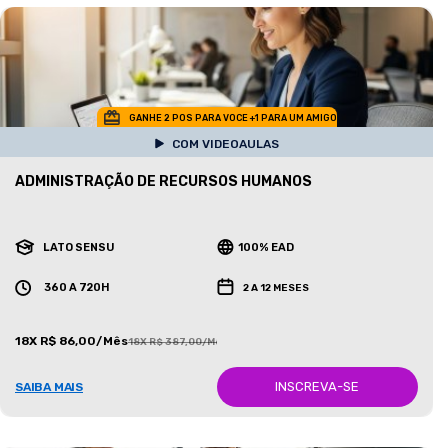
GANHE 2 POS PARA VOCE +1 PARA UM AMIGO
COM VIDEOAULAS
ADMINISTRAÇÃO DE RECURSOS HUMANOS
LATO SENSU
100% EAD
360 A 720H
2 A 12 MESES
18X R$ 86,00/Mês
18X R$ 387,00/Mês
INSCREVA-SE
SAIBA MAIS