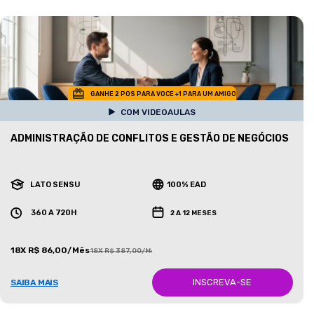
GANHE 2 POS PARA VOCE +1 PARA UM AMIGO
COM VIDEOAULAS
ADMINISTRAÇÃO DE CONFLITOS E GESTÃO DE NEGÓCIOS
LATO SENSU
100% EAD
360 A 720H
2 A 12 MESES
18X R$ 86,00/Mês
18X R$ 387,00/Mês
INSCREVA-SE
SAIBA MAIS