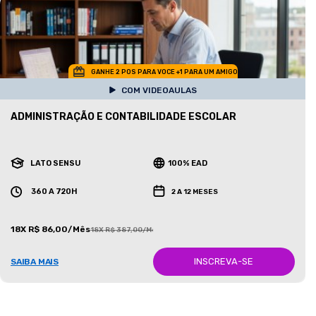
GANHE 2 POS PARA VOCE +1 PARA UM AMIGO
COM VIDEOAULAS
ADMINISTRAÇÃO E CONTABILIDADE ESCOLAR
LATO SENSU
100% EAD
360 A 720H
2 A 12 MESES
18X R$ 86,00/Mês
18X R$ 387,00/Mês
INSCREVA-SE
SAIBA MAIS