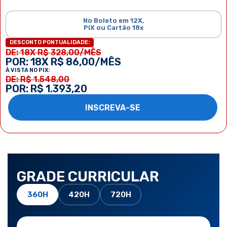
No Boleto em 12X,
PIX ou Cartão 18x
DESCONTO PONTUALIDADE:
DE: 18X R$ 328,00/MÊS
POR: 18X R$ 86,00/MÊS
À VISTA NO PIX:
DE: R$ 1.548,00
POR: R$ 1.393,20
INSCREVA-SE
GRADE CURRICULAR
360H
420H
720H