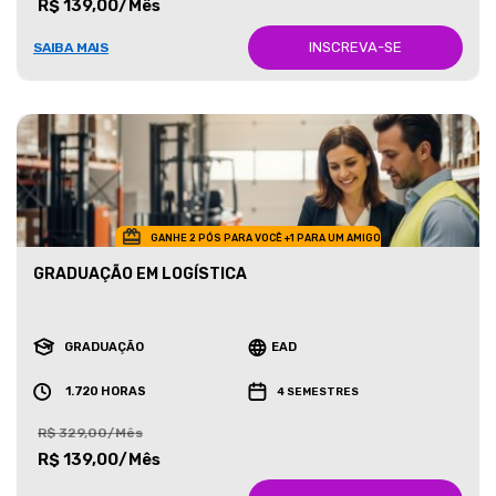
R$ 139,00/Mês
INSCREVA-SE
SAIBA MAIS
GANHE 2 PÓS PARA VOCÊ +1 PARA UM AMIGO
GRADUAÇÃO EM LOGÍSTICA
GRADUAÇÃO
EAD
1.720 HORAS
4 SEMESTRES
R$ 329,00/Mês
R$ 139,00/Mês