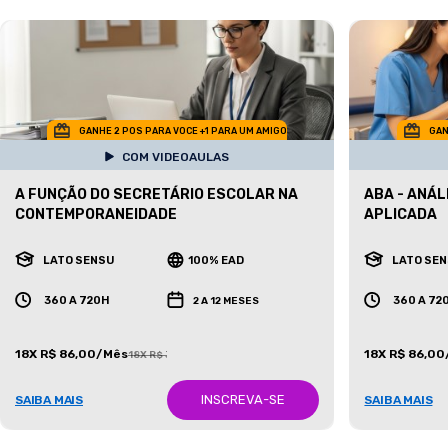
GANHE 2 POS PARA VOCE +1 PARA UM AMIGO
GAN
COM VIDEOAULAS
A FUNÇÃO DO SECRETÁRIO ESCOLAR NA
ABA - ANÁ
CONTEMPORANEIDADE
APLICADA
LATO SENSU
100% EAD
LATO SE
360 A 720H
360 A 72
2 A 12 MESES
18X R$ 86,00/Mês
18X R$ 86,0
18X R$ 387,00/Mês
INSCREVA-SE
SAIBA MAIS
SAIBA MAIS