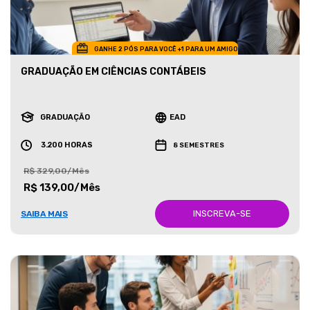
GANHE 2 PÓS PARA VOCÊ +1 PARA UM AMIGO
GRADUAÇÃO EM CIÊNCIAS CONTÁBEIS
GRADUAÇÃO
EAD
3.200 HORAS
8 SEMESTRES
R$ 329,00/Mês
R$ 139,00/Mês
INSCREVA-SE
SAIBA MAIS