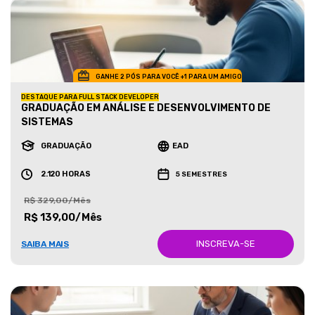
GANHE 2 PÓS PARA VOCÊ +1 PARA UM AMIGO
DESTAQUE PARA FULL STACK DEVELOPER
GRADUAÇÃO EM ANÁLISE E DESENVOLVIMENTO DE
SISTEMAS
GRADUAÇÃO
EAD
2.120 HORAS
5 SEMESTRES
R$ 329,00/Mês
R$ 139,00/Mês
INSCREVA-SE
SAIBA MAIS