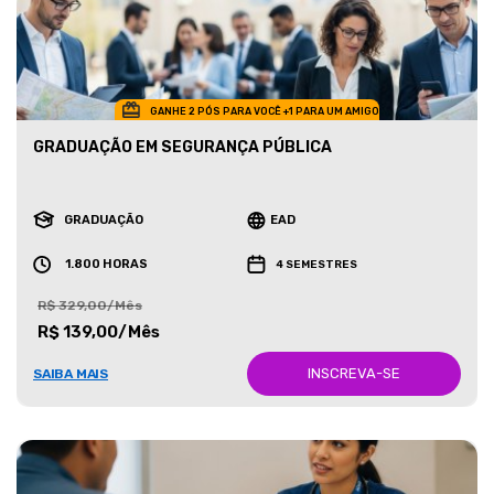
GANHE 2 PÓS PARA VOCÊ +1 PARA UM AMIGO
GRADUAÇÃO EM SEGURANÇA PÚBLICA
GRADUAÇÃO
EAD
1.800 HORAS
4 SEMESTRES
R$ 329,00/Mês
R$ 139,00/Mês
INSCREVA-SE
SAIBA MAIS