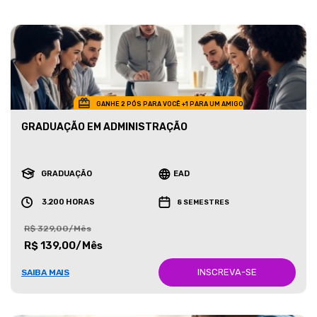
GANHE 2 PÓS PARA VOCÊ +1 PARA UM AMIGO
GRADUAÇÃO EM ADMINISTRAÇÃO
GRADUAÇÃO
EAD
3.200 HORAS
8 SEMESTRES
R$ 329,00/Mês
R$ 139,00/Mês
INSCREVA-SE
SAIBA MAIS