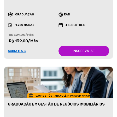
GRADUAÇÃO
EAD
1.720 HORAS
4 SEMESTRES
R$ 329,00/Mês
R$ 139,00/Mês
INSCREVA-SE
SAIBA MAIS
GANHE 2 PÓS PARA VOCÊ +1 PARA UM AMIGO
GRADUAÇÃO EM GESTÃO DE NEGÓCIOS IMOBILIÁRIOS