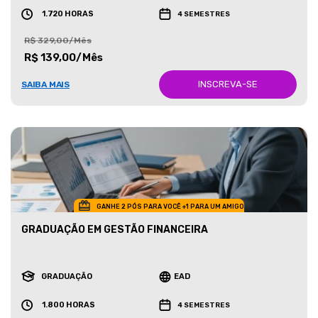
1.720 HORAS
4 SEMESTRES
R$ 329,00/Mês
R$ 139,00/Mês
INSCREVA-SE
SAIBA MAIS
GANHE 2 PÓS PARA VOCÊ +1 PARA UM AMIGO
GRADUAÇÃO EM GESTÃO FINANCEIRA
GRADUAÇÃO
EAD
1.800 HORAS
4 SEMESTRES