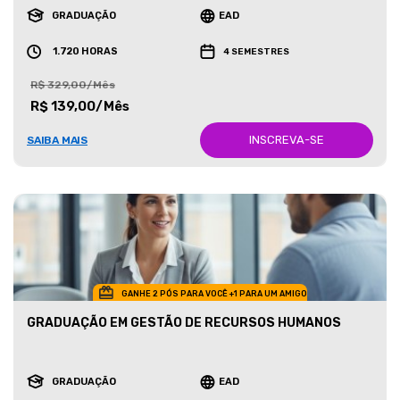
GRADUAÇÃO
EAD
1.720 HORAS
4 SEMESTRES
R$ 329,00/Mês
R$ 139,00/Mês
INSCREVA-SE
SAIBA MAIS
GANHE 2 PÓS PARA VOCÊ +1 PARA UM AMIGO
GRADUAÇÃO EM GESTÃO DE RECURSOS HUMANOS
GRADUAÇÃO
EAD