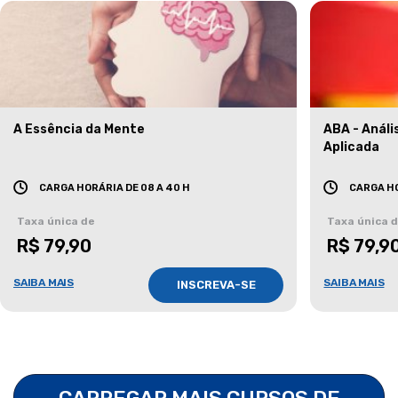
A Essência da Mente
ABA - Anál
Aplicada
CARGA HORÁRIA DE 08 A 40 H
CARGA HO
Taxa única de
Taxa única 
R$ 79,90
R$ 79,9
SAIBA MAIS
SAIBA MAIS
INSCREVA-SE
CARREGAR MAIS CURSOS DE