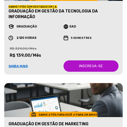
GANHE 1 PÓS COM DESTAQUE EM I.A.
GRADUAÇÃO EM GESTÃO DA TECNOLOGIA DA
INFORMAÇÃO
GRADUAÇÃO
EAD
2.120 HORAS
5 SEMESTRES
R$ 329,00/Mês
R$ 139,00/Mês
INSCREVA-SE
SAIBA MAIS
GANHE 2 PÓS PARA VOCÊ +1 PARA UM AMIGO
GRADUAÇÃO EM GESTÃO DE MARKETING