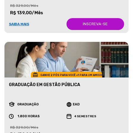
R$ 329,00/Mês
R$ 139,00/Mês
INSCREVA-SE
SAIBA MAIS
GANHE 2 PÓS PARA VOCÊ +1 PARA UM AMIGO
GRADUAÇÃO EM GESTÃO PÚBLICA
GRADUAÇÃO
EAD
1.800 HORAS
4 SEMESTRES
R$ 329,00/Mês