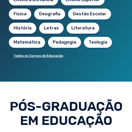
Física
Geografia
Gestão Escolar
História
Letras
Literatura
Matemática
Pedagogia
Teologia
Todos os Cursos de Educação
PÓS-GRADUAÇÃO
EM EDUCAÇÃO