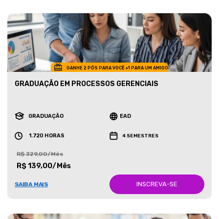
GANHE 2 PÓS PARA VOCÊ +1 PARA UM AMIGO
GRADUAÇÃO EM PROCESSOS GERENCIAIS
GRADUAÇÃO
EAD
1.720 HORAS
4 SEMESTRES
R$ 329,00/Mês
R$ 139,00/Mês
INSCREVA-SE
SAIBA MAIS