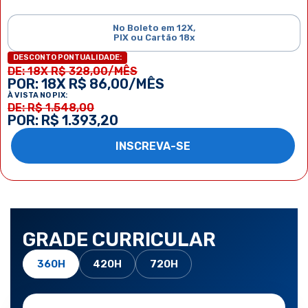
No Boleto em 12X,
PIX ou Cartão 18x
DESCONTO PONTUALIDADE:
DE: 18X R$ 328,00/MÊS
POR: 18X R$ 86,00/MÊS
À VISTA NO PIX:
DE: R$ 1.548,00
POR: R$ 1.393,20
INSCREVA-SE
GRADE CURRICULAR
360H
420H
720H